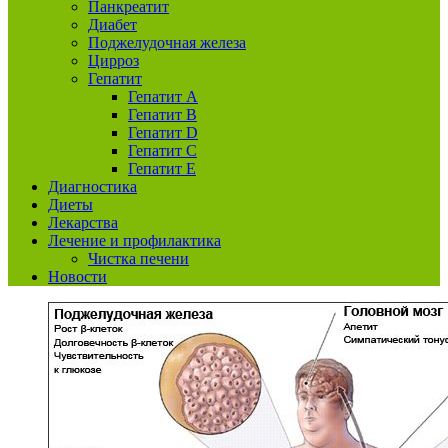
Панкреатит
Диабет
Поджелудочная железа
Цирроз
Гепатит
Гепатит А
Гепатит B
Гепатит D
Гепатит С
Гепатит E
Диагностика
Диеты
Лекарства
Лечение и профилактика
Чистка печени
Новости