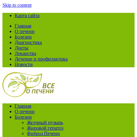
Skip to content
Карта сайта
Главная
О печени
Болезни
Диагностика
Диеты
Лекарства
Лечение и профилактика
Новости
Главная
О печени
Болезни
Желчный пузырь
Жировой гепатоз
Фиброз Печени