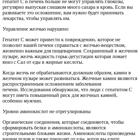
гепатит С и печень больше не могут управлять глюкозы,
регулярно выпуская слишком много сахара в кровь. Если вы
развиваете это осложнение, вам нужно будет принимать
лекарства, чтобы управлять им.
Управление желчью нарушено
Гепатит С может привести к повреждению, которое не
позволит вашей печени справиться с желчью-веществом,
жизненно важным для пищеварения. Сохраненный в желчном
пузыре, желчь жидкость горьк-дегустации которая ломает
вниз с Сал от еды в жирные кислоты.
Когда желчь не обрабатываются должным образом, камни в
желчном пузыре может развиваться. Желчные камни являются
распространенным осложнением заболевания
печени. Исследования обнаружили, что люди с гепатитом С
могут иметь повышенный риск для желчных камней,
особенно мужчин.
Уровни аминокислот не отрегулированы
Органические соединения, которые соединяются, чтобы
сформировать белки и аминокислоты, являются
строительными блоками жизни. Аминокислоты произведены
вашим телом и также приходят от еды, котор вы едите.