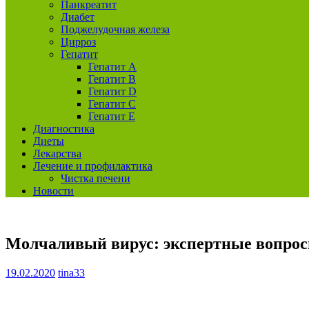
Панкреатит
Диабет
Поджелудочная железа
Цирроз
Гепатит
Гепатит А
Гепатит B
Гепатит D
Гепатит С
Гепатит E
Диагностика
Диеты
Лекарства
Лечение и профилактика
Чистка печени
Новости
Молчаливый вирус: экспертные вопросы
19.02.2020
tina33