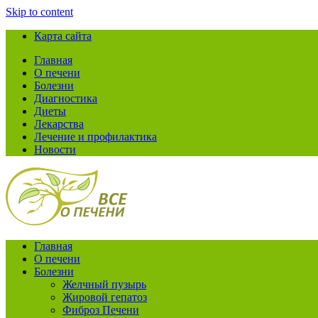
Skip to content
Карта сайта
Главная
О печени
Болезни
Диагностика
Диеты
Лекарства
Лечение и профилактика
Новости
Главная
О печени
Болезни
Желчный пузырь
Жировой гепатоз
Фиброз Печени