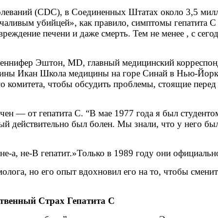
леваний (CDC), в Соединенных Штатах около 3,5 милли
чаливым убийцей», как правило, симптомы гепатита С 
овреждение печени и даже смерть. Тем не менее , с се
еннифер Эштон, MD, главный медицинский корреспонд
цины Икан Школа медицины на горе Синай в Нью-Йорк
 комитета, чтобы обсудить проблемы, стоящие перед 
ен — от гепатита С. “В мае 1977 года я был студенто
орый действительно был болен. Мы знали, что у него б
“не-a, не-B гепатит.»Только в 1989 году они официальн
олога, но его опыт вдохновил его на то, чтобы сменит
твенный Страх Гепатита С