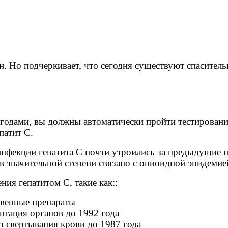
он. Но подчеркивает, что сегодня существуют спасител
годами, вы должны автоматически пройти тестирование
патит С.
нфекции гепатита С почти утроились за предыдущие п
о в значительной степени связано с опиоидной эпидемие
я гепатитом С, такие как::
ивенные препараты
нтация органов до 1992 года
р свертывания крови до 1987 года