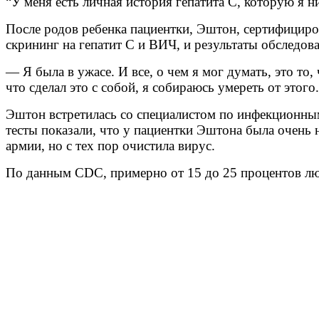
“У меня есть личная история гепатита С, которую я н
После родов ребенка пациентки, Эштон, сертифициров
скрининг на гепатит С и ВИЧ, и результаты обследов
— Я была в ужасе. И все, о чем я мог думать, это то
что сделал это с собой, я собираюсь умереть от этого.
Эштон встретилась со специалистом по инфекционным
тесты показали, что у пациентки Эштона была очень 
армии, но с тех пор очистила вирус.
По данным CDC, примерно от 15 до 25 процентов лю