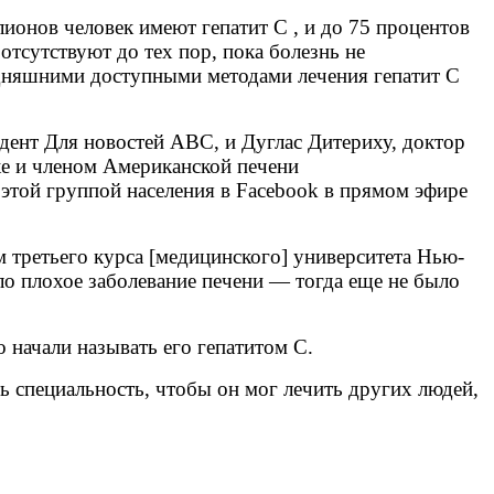
онов человек имеют гепатит С , и до 75 процентов
отсутствуют до тех пор, пока болезнь не
годняшними доступными методами лечения гепатит С
ент Для новостей ABC, и Дуглас Дитериху, доктор
е и членом Американской печени
этой группой населения в Facebook в прямом эфире
м третьего курса [медицинского] университета Нью-
ыло плохое заболевание печени — тогда еще не было
о начали называть его гепатитом С.
ь специальность, чтобы он мог лечить других людей,