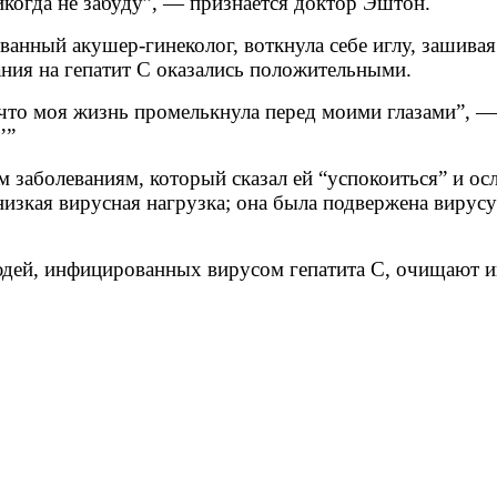
икогда не забуду”, — признается доктор Эштон.
анный акушер-гинеколог, воткнула себе иглу, зашивая
ания на гепатит С оказались положительными.
, что моя жизнь промелькнула перед моими глазами”, —
’”
 заболеваниям, который сказал ей “успокоиться” и ос
низкая вирусная нагрузка; она была подвержена вирусу
дей, инфицированных вирусом гепатита С, очищают и