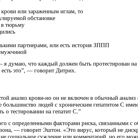
 крови или зараженным иглам, то
гулируемой обстановке
 в тюрьму
дились
лькими партнерами, или есть история ЗППП
м мужчиной
— я думаю, что каждый должен быть протестирован на [
с есть это”, — говорит Дитрих.
стой анализ крови-но он не включен в обычный анализ
е большинство людей с хроническим гепатитом С имею
 о тестировании на гепатит С.”
го с определенными факторами риска, связанными с об
 зона, — говорит Эштон. «Это вирус, который не диск
не социальное суждение или комментарий, но его мож