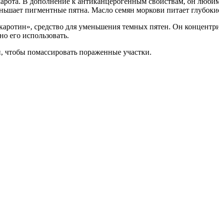
карота. В дополнение к антиканцерогенным свойствам, он любим
еньшает пигментные пятна. Масло семян моркови питает глубокие
каротин», средство для уменьшения темных пятен. Он концентр
о его использовать.
 чтобы помассировать пораженные участки.