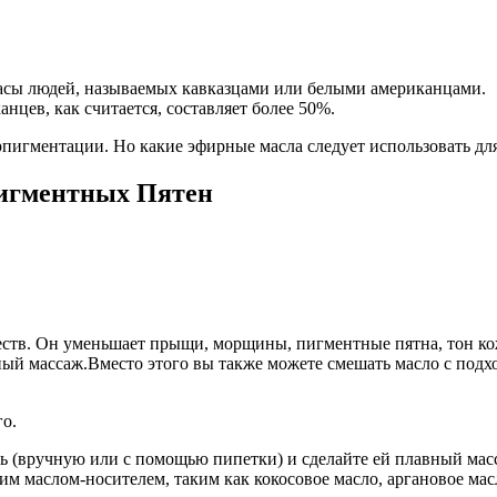
асы людей, называемых кавказцами или белыми американцами.
цев, как считается, составляет более 50%.
игментации. Но какие эфирные масла следует использовать дл
игментных Пятен
тв. Он уменьшает прыщи, морщины, пигментные пятна, тон кож
ный массаж.Вместо этого вы также можете смешать масло с подх
го.
ь (вручную или с помощью пипетки) и сделайте ей плавный мас
м маслом-носителем, таким как кокосовое масло, аргановое масл