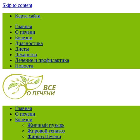
Skip to content
Карта сайта
Главная
О печени
Болезни
Диагностика
Диеты
Лекарства
Лечение и профилактика
Новости
Главная
О печени
Болезни
Желчный пузырь
Жировой гепатоз
Фиброз Печени