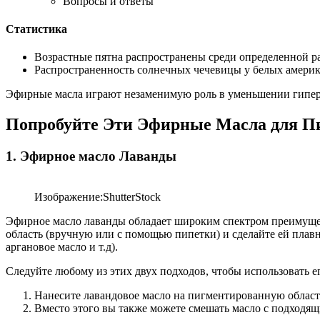
Вопросы и ответы
Статистика
Возрастные пятна распространены среди определенной р
Распространенность солнечных чечевицы у белых американ
Эфирные масла играют незаменимую роль в уменьшении гиперп
Попробуйте Эти Эфирные Масла для П
1. Эфирное масло Лаванды
Изображение:ShutterStock
Эфирное масло лаванды обладает широким спектром преимущес
область (вручную или с помощью пипетки) и сделайте ей плав
аргановое масло и т.д).
Следуйте любому из этих двух подходов, чтобы использовать е
Нанесите лавандовое масло на пигментированную област
Вместо этого вы также можете смешать масло с подходящи