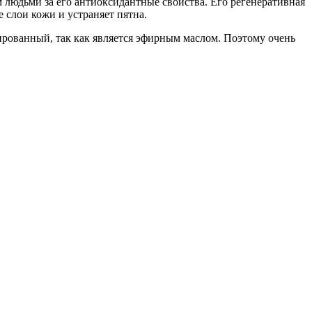
 людьми за его антиоксидантные свойства. Его регенеративная
 слои кожи и устраняет пятна.
ированный, так как является эфирным маслом. Поэтому очень