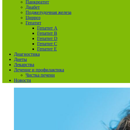
Панкреатит
Диабет
Поджелудочная железа
Цирроз
Гепатит
Гепатит А
Гепатит B
Гепатит D
Гепатит С
Гепатит E
Диагностика
Диеты
Лекарства
Лечение и профилактика
Чистка печени
Новости