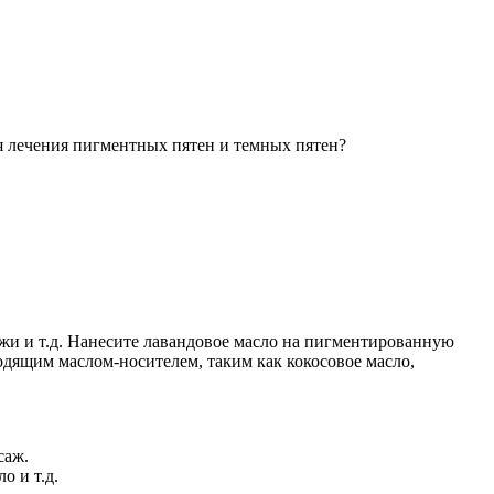
я лечения пигментных пятен и темных пятен?
и и т.д. Нанесите лавандовое масло на пигментированную
одящим маслом-носителем, таким как кокосовое масло,
саж.
о и т.д.