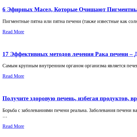
6 Эфирных Масел, Которые Очищают Пигментные
Пигментные пятна или пятна печени (также известные как сол
Read More
17 Эффективных методов лечения Рака печени – 
Самым крупным внутренним органом организма является печен
Read More
Получите здоровую печень, избегая продуктов, в
Борьба с заболеваниями печени реальна. Заболевания печени в
…
Read More