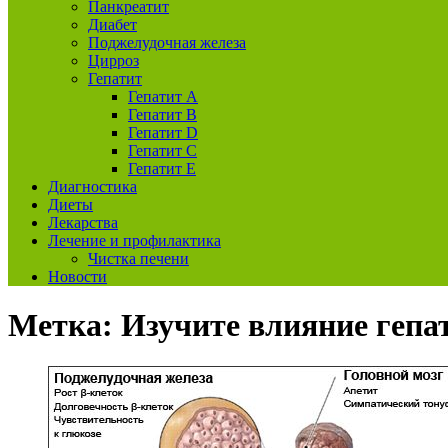
Панкреатит
Диабет
Поджелудочная железа
Цирроз
Гепатит
Гепатит А
Гепатит B
Гепатит D
Гепатит С
Гепатит E
Диагностика
Диеты
Лекарства
Лечение и профилактика
Чистка печени
Новости
Метка:
Изучите влияние гепа