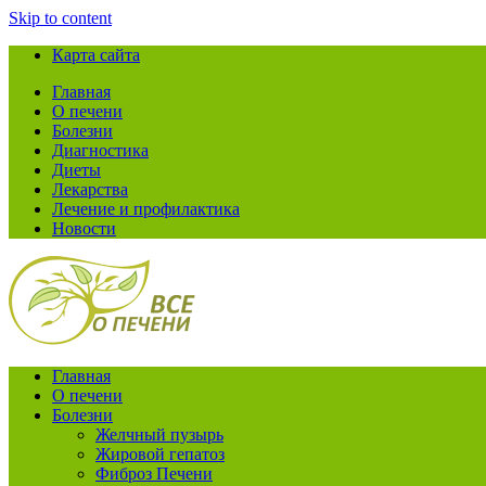
Skip to content
Карта сайта
Главная
О печени
Болезни
Диагностика
Диеты
Лекарства
Лечение и профилактика
Новости
Главная
О печени
Болезни
Желчный пузырь
Жировой гепатоз
Фиброз Печени