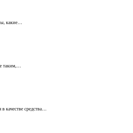
вы, какие…
те таким,…
я в качестве средства…