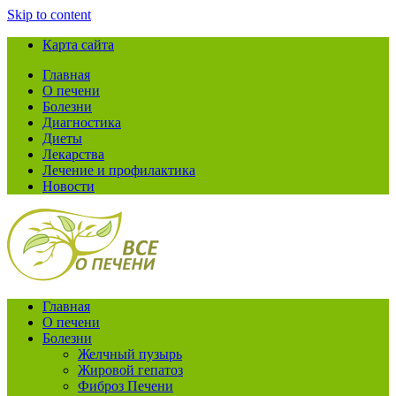
Skip to content
Карта сайта
Главная
О печени
Болезни
Диагностика
Диеты
Лекарства
Лечение и профилактика
Новости
Главная
О печени
Болезни
Желчный пузырь
Жировой гепатоз
Фиброз Печени