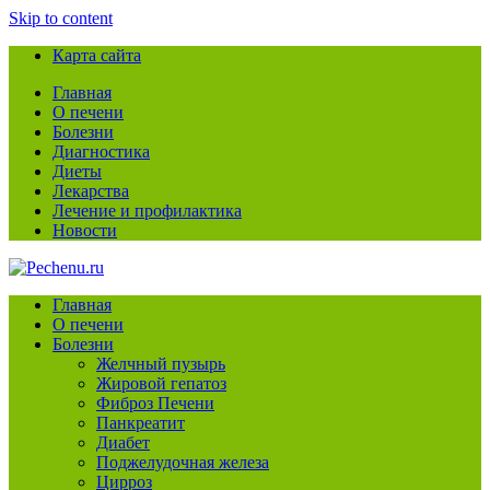
Skip to content
Карта сайта
Главная
О печени
Болезни
Диагностика
Диеты
Лекарства
Лечение и профилактика
Новости
Главная
О печени
Болезни
Желчный пузырь
Жировой гепатоз
Фиброз Печени
Панкреатит
Диабет
Поджелудочная железа
Цирроз