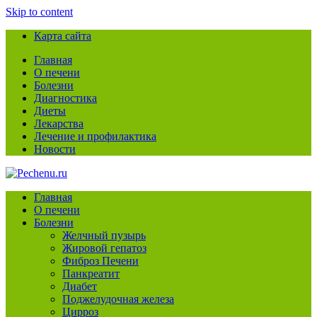
Skip to content
Карта сайта
Главная
О печени
Болезни
Диагностика
Диеты
Лекарства
Лечение и профилактика
Новости
Главная
О печени
Болезни
Желчный пузырь
Жировой гепатоз
Фиброз Печени
Панкреатит
Диабет
Поджелудочная железа
Цирроз