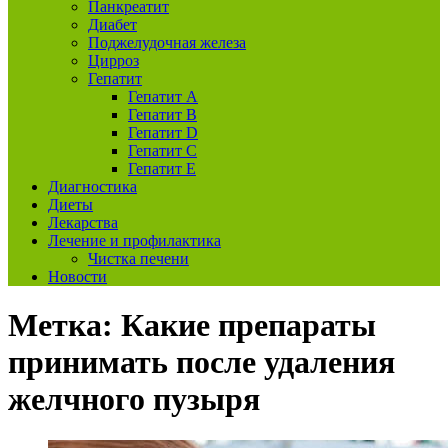
Панкреатит
Диабет
Поджелудочная железа
Цирроз
Гепатит
Гепатит А
Гепатит B
Гепатит D
Гепатит С
Гепатит E
Диагностика
Диеты
Лекарства
Лечение и профилактика
Чистка печени
Новости
Метка:
Какие препараты
принимать после удаления
желчного пузыря