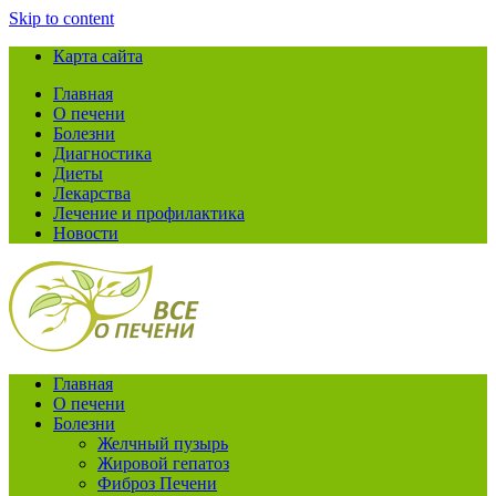
Skip to content
Карта сайта
Главная
О печени
Болезни
Диагностика
Диеты
Лекарства
Лечение и профилактика
Новости
Главная
О печени
Болезни
Желчный пузырь
Жировой гепатоз
Фиброз Печени