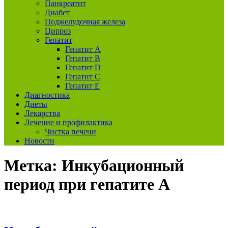
Панкреатит
Диабет
Поджелудочная железа
Цирроз
Гепатит
Гепатит А
Гепатит B
Гепатит D
Гепатит С
Гепатит E
Диагностика
Диеты
Лекарства
Лечение и профилактика
Чистка печени
Новости
Метка:
Инкубационный
период при гепатите A