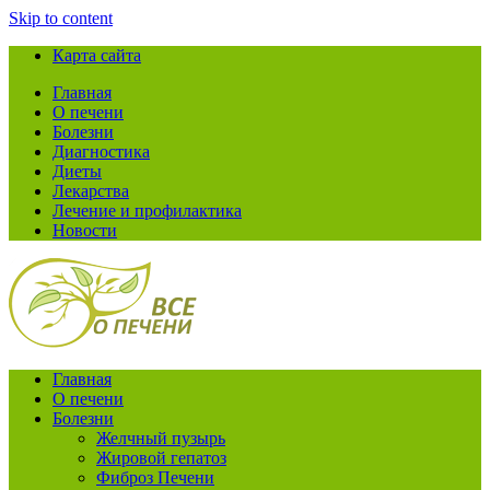
Skip to content
Карта сайта
Главная
О печени
Болезни
Диагностика
Диеты
Лекарства
Лечение и профилактика
Новости
Главная
О печени
Болезни
Желчный пузырь
Жировой гепатоз
Фиброз Печени