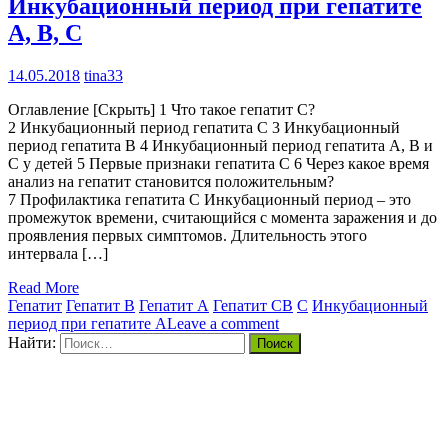
Инкубационный период при гепатите
A, B, C
14.05.2018
tina33
Оглавление [Скрыть] 1 Что такое гепатит С?
2 Инкубационный период гепатита С 3 Инкубационный
период гепатита В 4 Инкубационный период гепатита A, В и
С у детей 5 Первые признаки гепатита С 6 Через какое время
анализ на гепатит становится положительным?
7 Профилактика гепатита С Инкубационный период – это
промежуток времени, считающийся с момента заражения и до
проявления первых симптомов. Длительность этого
интервала […]
Read More
Гепатит
Гепатит B
Гепатит А
Гепатит С
B
C
Инкубационный
период при гепатите A
Leave a comment
Найти: